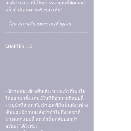
อาคัส บอกว่านี่เป็นการทดสอบที่ผิดแผน? 
แล้วถ้ามีคนตายจริงๆล่ะเห้ย?
- ไอ้แว่นตาเดียวเฮงซวย (ทั้งคู่เลย)
CHAPTER 1.5
- อิวานค่อนข้างตื่นเต้น นานแล้วที่เขาไม่
ได้ออกมาตั้งแคมป์ในที่ที่อากาศดีแบบนี้ 
- หมูป่าที่ล่ามากับเจ้าเอลฟ์มึนนั่นค่อนข้าง
เสียของ อิวานสงสัยว่าทำไมถึงรสชาติ
ห่วยแตกแบบนี้ แต่เจ้านั่นกลับบอกว่า
อร่อย? ได้ไงฟะ? 