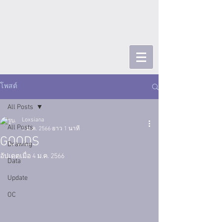
โพสต์
All Posts
Loxsiana
All Posts
2 ม.ค. 2566
ยาว 1 นาที
GOODS
Drawing
อัปเดตเมื่อ
4 ม.ค. 2566
Data
Update
OC