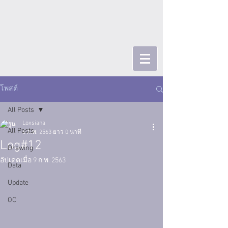
โพสต์
All Posts
Loxsiana
All Posts
5 ก.พ. 2563
ยาว 0 นาที
Log#12
Drawing
อัปเดตเมื่อ
9 ก.พ. 2563
Data
Update
OC