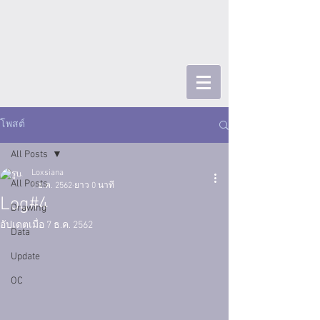
โพสต์
All Posts
Loxsiana
All Posts
1 ธ.ค. 2562
ยาว 0 นาที
Log#4
Drawing
อัปเดตเมื่อ
7 ธ.ค. 2562
Data
Update
OC